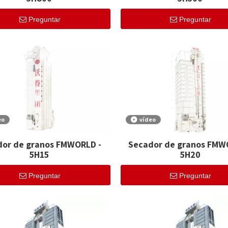
Preguntar
Preguntar
eo
vídeo
dor de granos FMWORLD -
Secador de granos FMW
5H15
5H20
Preguntar
Preguntar