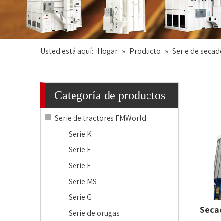
Usted está aquí:
Hogar
»
Producto
»
Serie de sec
Categoría de productos
Serie de tractores FMWorld
Serie K
Serie F
Serie E
Serie MS
Serie G
Seca
Serie de orugas