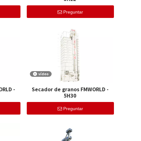
Preguntar
vídeo
ORLD -
Secador de granos FMWORLD -
5H30
Preguntar