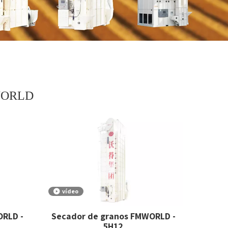
MWORLD
vídeo
ORLD -
Secador de granos FMWORLD -
5H12