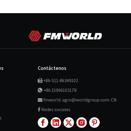
es
Contáctenos
+86-511-86349102

+86 15906103178

fmworld. agro@worldgroup.com. CN

Redes sociales

s