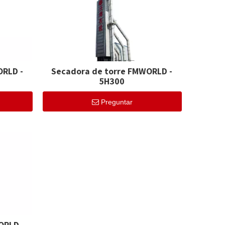
ORLD -
Secadora de torre FMWORLD -
5H300
Preguntar
ORLD -