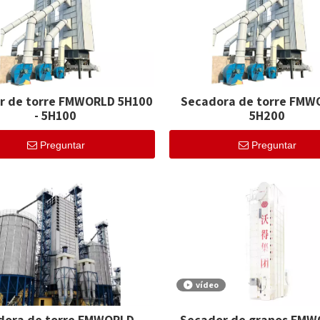
r de torre FMWORLD 5H100
Secadora de torre FMW
- 5H100
5H200
Preguntar
Preguntar
vídeo
dora de torre FMWORLD -
Secador de granos FMW