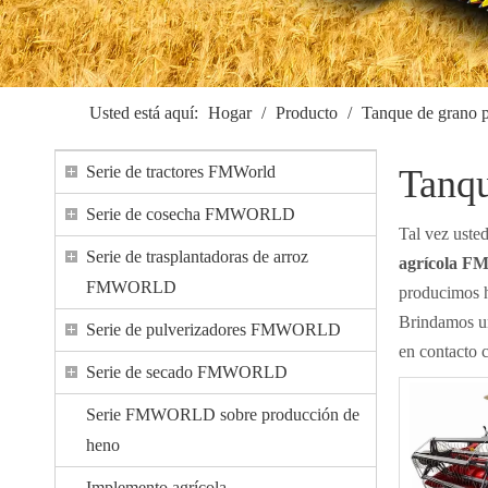
Usted está aquí:
Hogar
/
Producto
/
Tanque de grano 
Serie de tractores FMWorld
Tanqu
Serie de cosecha FMWORLD
Tal vez uste
Serie de trasplantadoras de arroz
agrícola F
FMWORLD
producimos ha
Brindamos un
Serie de pulverizadores FMWORLD
en contacto c
Serie de secado FMWORLD
Serie FMWORLD sobre producción de
heno
Implemento agrícola