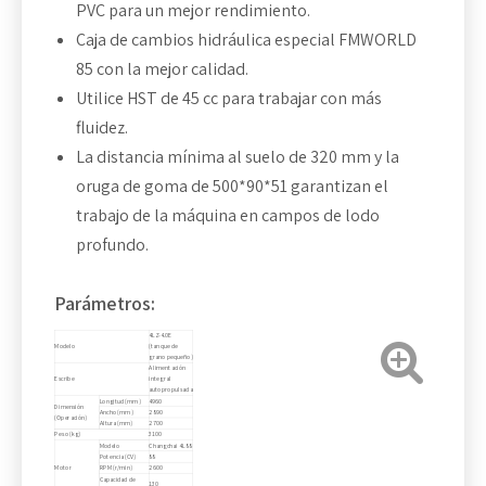
PVC para un mejor rendimiento.
Caja de cambios hidráulica especial FMWORLD
85 con la mejor calidad.
Utilice HST de 45 cc para trabajar con más
fluidez.
La distancia mínima al suelo de 320 mm y la
oruga de goma de 500*90*51 garantizan el
trabajo de la máquina en campos de lodo
profundo.
Parámetros:
4LZ-4.0E
Modelo
(tanque de
grano pequeño)
Alimentación
Escribe
integral
autopropulsada
Longitud (mm)
4960
Dimensión
Ancho (mm)
2890
(Operación)
Altura (mm)
2700
Peso (kg)
3100
Modelo
Changchai 4L88
Potencia (CV)
88
Motor
RPM (r/min)
2600
Capacidad de
130