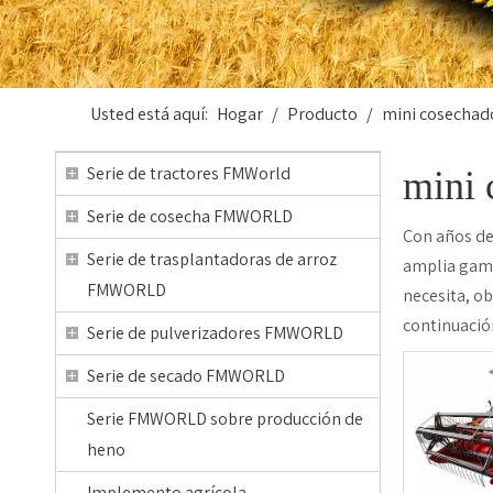
Usted está aquí:
Hogar
/
Producto
/
mini cosechad
Serie de tractores FMWorld
mini 
Serie de cosecha FMWORLD
Con años de
Serie de trasplantadoras de arroz
amplia gam
FMWORLD
necesita, o
continuació
Serie de pulverizadores FMWORLD
Serie de secado FMWORLD
Serie FMWORLD sobre producción de
heno
Implemento agrícola